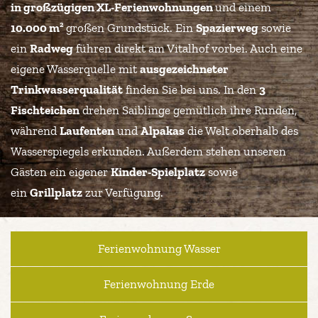
in großzügigen XL-Ferienwohnungen
und einem
2
10.000 m
großen Grundstück. Ein
Spazierweg
sowie
ein
Radweg
führen direkt am Vitalhof vorbei. Auch eine
eigene Wasserquelle mit
ausgezeichneter
Trinkwasserqualität
finden Sie bei uns. In den
3
Fischteichen
drehen Saiblinge gemütlich ihre Runden,
während
Laufenten
und
Alpakas
die Welt oberhalb des
Wasserspiegels erkunden. Außerdem stehen unseren
Gästen ein eigener
Kinder-Spielplatz
sowie
ein
Grillplatz
zur Verfügung.
Ferienwohnung Wasser
Ferienwohnung Erde