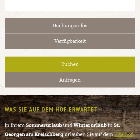
Buchungsinfos
Verfügbarkeit
Buchen
Anfragen
WAS SIE AUF DEM HOF ERWARTET
In Ihrem
Sommerurlaub
und
Winterurlaub
in
St.
Georgen am Kreischberg
urlauben Sie
auf dem
Vitalhof