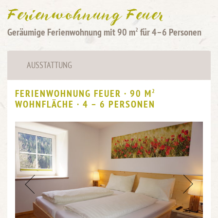
Ferienwohnung Feuer
Geräumige Ferienwohnung mit 90 m
für 4–6 Personen
2
AUSSTATTUNG
FERIENWOHNUNG FEUER · 90 M
2
WOHNFLÄCHE · 4 – 6 PERSONEN
Previous
Next