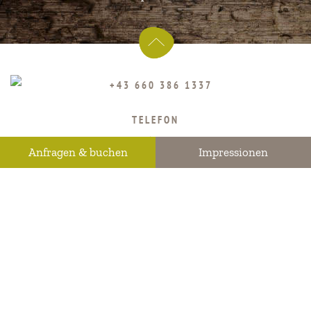
TELEFON
+43 660 386 1337
Anfragen & buchen
Impressionen
E-MAIL
info@vitalhof-am-
kreischberg.at
© IMPULS Werbeagentur