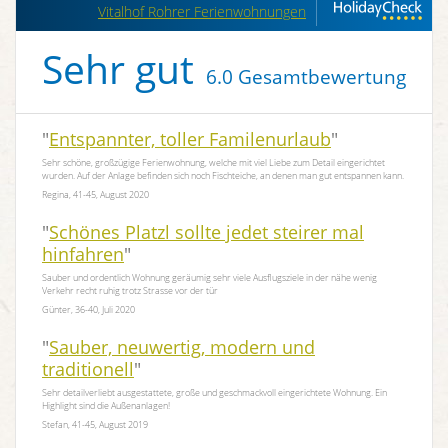
Vitalhof Rohrer Ferienwohnungen
Sehr gut
6.0 Gesamtbewertung
"
Entspannter, toller Familenurlaub
"
Sehr schöne, großzügige Ferienwohnung, welche mit viel Liebe zum Detail eingerichtet
wurden. Auf der Anlage befinden sich noch Fischteiche, an denen man gut entspannen kann.
Regina, 41-45, August 2020
"
Schönes Platzl sollte jedet steirer mal
hinfahren
"
Sauber und ordentlich Wohnung geräumig sehr viele Ausflugsziele in der nähe wenig
Verkehr recht ruhig trotz Strasse vor der tür
Günter, 36-40, Juli 2020
"
Sauber, neuwertig, modern und
traditionell
"
Sehr detailverliebt ausgestattete, große und geschmackvoll eingerichtete Wohnung. Ein
Highlight sind die Außenanlagen!
Stefan, 41-45, August 2019